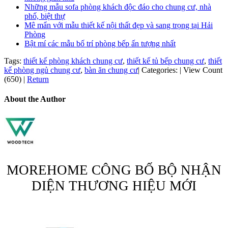
Những mẫu sofa phòng khách độc đáo cho chung cư, nhà
phố, biệt thự
Mê mẩn với mẫu thiết kế nội thất đẹp và sang trọng tại Hải
Phòng
Bật mí các mẫu bố trí phòng bếp ấn tượng nhất
Tags:
thiết kế phòng khách chung cư
,
thiết kế tủ bếp chung cư
,
thiết
kế phòng ngủ chung cư
,
bàn ăn chung cư
|
Categories:
|
View Count
(650)
|
Return
About the Author
MOREHOME CÔNG BỐ BỘ NHẬN
DIỆN THƯƠNG HIỆU MỚI