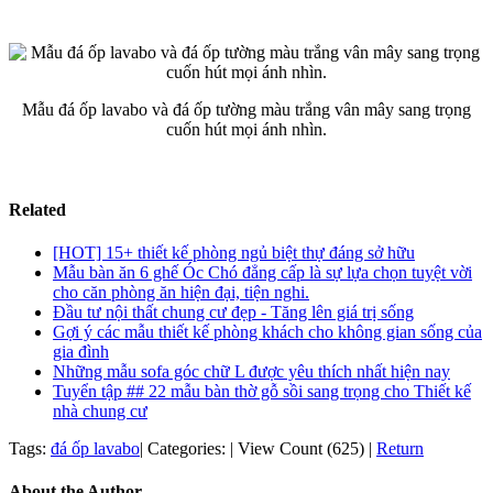
Mẫu đá ốp lavabo và đá ốp tường màu trắng vân mây sang trọng
cuốn hút mọi ánh nhìn.
Related
[HOT] 15+ thiết kế phòng ngủ biệt thự đáng sở hữu
Mẫu bàn ăn 6 ghế Óc Chó đẳng cấp là sự lựa chọn tuyệt vời
cho căn phòng ăn hiện đại, tiện nghi.
Đầu tư nội thất chung cư đẹp - Tăng lên giá trị sống
Gợi ý các mẫu thiết kế phòng khách cho không gian sống của
gia đình
Những mẫu sofa góc chữ L được yêu thích nhất hiện nay
Tuyển tập ## 22 mẫu bàn thờ gỗ sồi sang trọng cho Thiết kế
nhà chung cư
Tags:
đá ốp lavabo
|
Categories:
|
View Count (625)
|
Return
About the Author