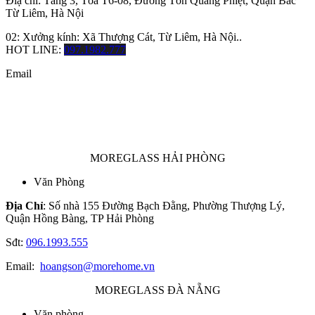
Điạ chỉ: Tầng 3, Tòa T6-08, Đường Tôn Quang Phiệt, Quận Bắc
Từ Liêm, Hà Nội
02: Xưởng kính: Xã Thượng Cát, Từ Liêm, Hà Nội..
HOT LINE:
097.1982.777
Email
MOREGLASS HẢI PHÒNG
Văn Phòng
Địa Chỉ
: Số nhà 155 Đường Bạch Đằng, Phường Thượng Lý,
Quận Hồng Bàng, TP Hải Phòng
Sđt:
096.1993.555
Email:
hoangson@morehome.vn
MOREGLASS ĐÀ NẴNG
Văn phòng