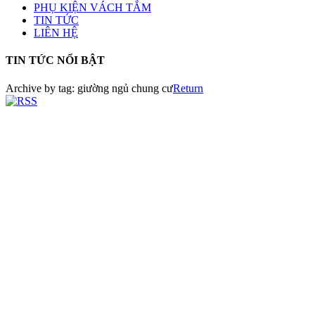
PHỤ KIỆN VÁCH TẮM
TIN TỨC
LIÊN HỆ
TIN TỨC NỔI BẬT
Archive by tag:
giường ngủ chung cư
Return