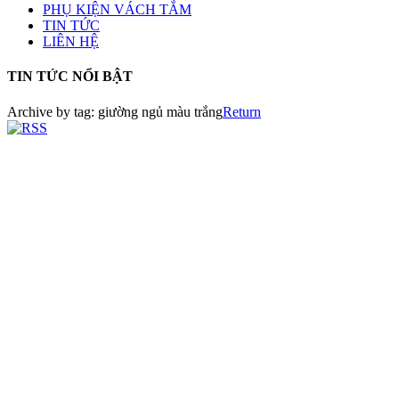
PHỤ KIỆN VÁCH TẮM
TIN TỨC
LIÊN HỆ
TIN TỨC NỔI BẬT
Archive by tag:
giường ngủ màu trắng
Return