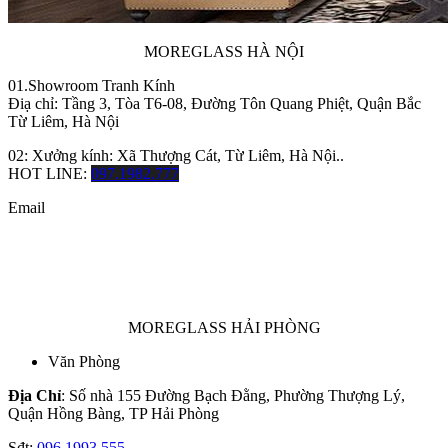
MOREGLASS HÀ NỘI
01.Showroom Tranh Kính
Điạ chỉ: Tầng 3, Tòa T6-08, Đường Tôn Quang Phiệt, Quận Bắc
Từ Liêm, Hà Nội
02: Xưởng kính: Xã Thượng Cát, Từ Liêm, Hà Nội..
HOT LINE:
097.1982.777
Email
MOREGLASS HẢI PHÒNG
Văn Phòng
Địa Chỉ
: Số nhà 155 Đường Bạch Đằng, Phường Thượng Lý,
Quận Hồng Bàng, TP Hải Phòng
Sđt:
096.1993.555