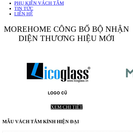
PHỤ KIỆN VÁCH TẮM
TIN TỨC
LIÊN HỆ
MOREHOME CÔNG BỐ BỘ NHẬN
DIỆN THƯƠNG HIỆU MỚI
XEM CHI TIẾT
MẪU VÁCH TẮM KÍNH HIỆN ĐẠI