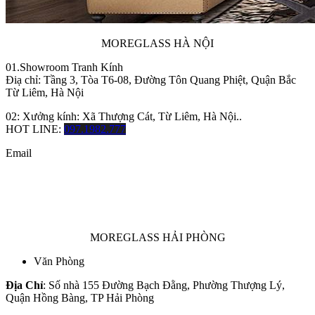
MOREGLASS HÀ NỘI
01.Showroom Tranh Kính
Điạ chỉ: Tầng 3, Tòa T6-08, Đường Tôn Quang Phiệt, Quận Bắc
Từ Liêm, Hà Nội
02: Xưởng kính: Xã Thượng Cát, Từ Liêm, Hà Nội..
HOT LINE:
097.1982.777
Email
MOREGLASS HẢI PHÒNG
Văn Phòng
Địa Chỉ
: Số nhà 155 Đường Bạch Đằng, Phường Thượng Lý,
Quận Hồng Bàng, TP Hải Phòng