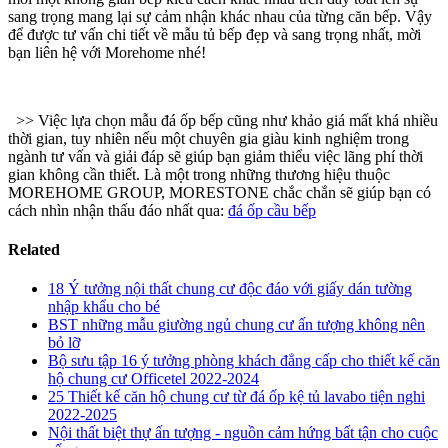
sang trọng mang lại sự cảm nhận khác nhau của từng căn bếp. Vậy
để được tư vấn chi tiết về mẫu tủ bếp đẹp và sang trọng nhất, mời
bạn liên hệ với Morehome nhé!
>> Việc lựa chọn mẫu đá ốp bếp cũng như khảo giá mất khá nhiều
thời gian, tuy nhiên nếu một chuyên gia giàu kinh nghiệm trong
ngành tư vấn và giải đáp sẽ giúp bạn giảm thiểu việc lãng phí thời
gian không cần thiết. Là một trong những thương hiệu thuộc
MOREHOME GROUP, MORESTONE chắc chắn sẽ giúp bạn có
cách nhìn nhận thấu đáo nhất qua:
đá ốp cầu bếp
Related
18 Ý tưởng nội thất chung cư độc đáo với giấy dán tường
nhập khẩu cho bé
BST những mẫu giường ngủ chung cư ấn tượng không nên
bỏ lỡ
Bộ sưu tập 16 ý tưởng phòng khách đẳng cấp cho thiết kế căn
hộ chung cư Officetel 2022-2024
25 Thiết kế căn hộ chung cư từ đá ốp kệ tủ lavabo tiện nghi
2022-2025
Nội thất biệt thự ấn tượng - nguồn cảm hứng bất tận cho cuộc